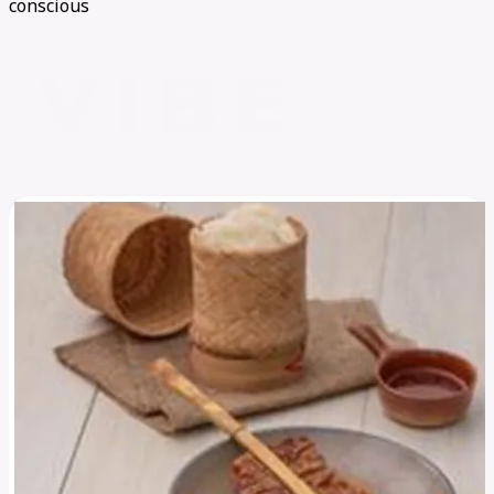
conscious
หน้าแรก
เกี่ยวกับเรา
เมนูอาหาร
ข่าวสารและโปรโมชั่น
บทความ
ติดต่อ
เรา
LINE
call