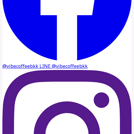
@vibecoffeebkk
LINE
@vibecoffeebkk