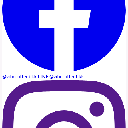
@vibecoffeebkk
LINE
@vibecoffeebkk