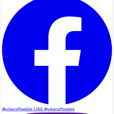
@vibecoffeebkk
LINE
@vibecoffeebkk