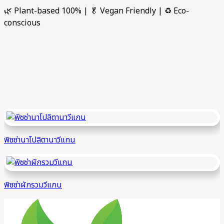
🌿 Plant-based 100% | 🥬 Vegan Friendly | ♻️ Eco-
conscious
menu