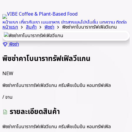
หน้าแรก
เกี่ยวกับเรา
เมนูอาหาร
ข่าวสารและโปรโมชั่น
บทความ
ติดต่อ
หน้าแรก
สินค้า
พิซซ่า
พิซซ่าคาโบนาราทรัฟเฟิลวีแกน
chevron_right
chevron_right
chevron_right
เรา
LINE
call
พิซซ่า
local_pizza
พิซซ่าคาโบนาราทรัฟเฟิลวีแกน
NEW
พิซซ่าคาโบนาราทรัฟเฟิลวีแกน ครีมพืชเข้มข้น หอมทรัฟเฟิล
/ จาน
รายละเอียดสินค้า
description
พิซซ่าคาโบนาราทรัฟเฟิลวีแกน ครีมพืชเข้มข้น หอมทรัฟเฟิล