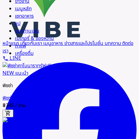
ข้าวจาน
เมนูหลัก
เซทอาหาร
ซุป
ของทานเล่น
เบเกอรี่ & ของหวาน
หน้าแรก
เกี่ยวกับเรา
เมนูอาหาร
ข่าวสารและโปรโมชั่น
บทความ
ติดต่อ
กาแฟ
เรา
เครื่องดื่ม
LINE
call
NEW
แนะนำ
พิซซ่า
พิซซ่าคาโบนาราทรัฟเฟิลวีแกน
฿345
/ จาน
add_shopping_cart
NEW
แนะนำ