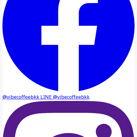
@vibecoffeebkk
LINE
@vibecoffeebkk