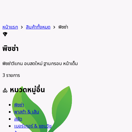
หน้าแรก
สินค้าทั้งหมด
พิซซ่า
chevron_right
chevron_right
local_pizza
พิซซ่า
พิซซ่าวีแกน อบสดใหม่ ฐานกรอบ หน้าเต็ม
3 รายการ
หมวดหมู่อื่น
category
พิซซ่า
พาสต้า & เส้น
สลัด
เบอร์เกอร์ & แซนวิช