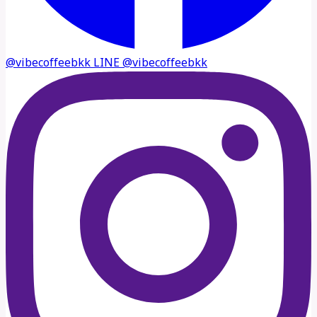
@vibecoffeebkk
LINE
@vibecoffeebkk