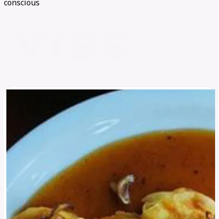
conscious
หน้าแรก
เกี่ยวกับเรา
เมนูอาหาร
ข่าวสารและโปรโมชั่น
บทความ
ติดต่อ
เรา
LINE
call