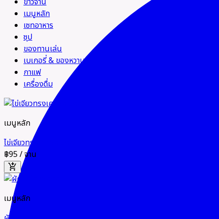
ข้าวจาน
เมนูหลัก
เซทอาหาร
ซุป
ของทานเล่น
เบเกอรี่ & ของหวาน
กาแฟ
เครื่องดื่ม
เมนูหลัก
ไข่เจียวทรงเครื่อง มังสวิรัติ
฿95
/ จาน
add_shopping_cart
เมนูหลัก
ผัดคะน้าฮ่องกง