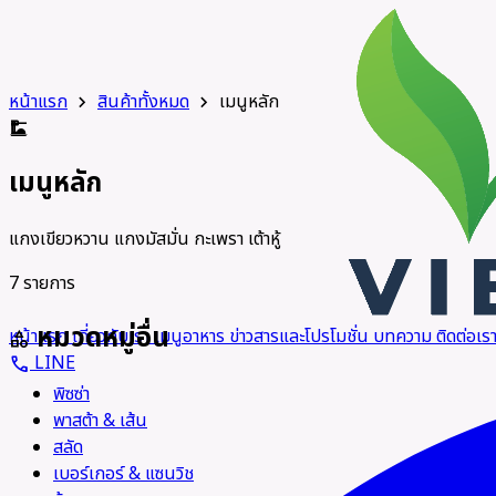
หน้าแรก
สินค้าทั้งหมด
เมนูหลัก
chevron_right
chevron_right
dinner_dining
เมนูหลัก
แกงเขียวหวาน แกงมัสมั่น กะเพรา เต้าหู้
7 รายการ
หมวดหมู่อื่น
หน้าแรก
เกี่ยวกับเรา
เมนูอาหาร
ข่าวสารและโปรโมชั่น
บทความ
ติดต่อเร
category
LINE
call
พิซซ่า
พาสต้า & เส้น
สลัด
เบอร์เกอร์ & แซนวิช