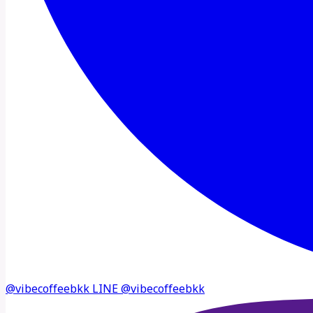
@vibecoffeebkk
LINE
@vibecoffeebkk