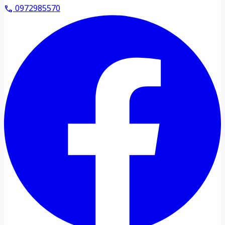
0972985570
call