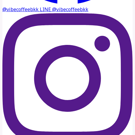
@vibecoffeebkk
LINE
@vibecoffeebkk