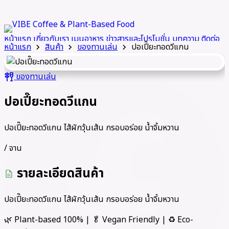
หน้าแรก
เกี่ยวกับเรา
เมนูอาหาร
ข่าวสารและโปรโมชั่น
บทความ
ติดต่อ
หน้าแรก
สินค้า
ของทานเล่น
ปอเปี๊ยะทอดวีแกน
chevron_right
chevron_right
chevron_right
เรา
LINE
call
ของทานเล่น
tapas
ปอเปี๊ยะทอดวีแกน
ปอเปี๊ยะทอดวีแกน ไส้ผักวุ้นเส้น กรอบอร่อย น้ำจิ้มหวาน
/ จาน
รายละเอียดสินค้า
description
ปอเปี๊ยะทอดวีแกน ไส้ผักวุ้นเส้น กรอบอร่อย น้ำจิ้มหวาน
🌿 Plant-based 100% | 🥬 Vegan Friendly | ♻️ Eco-