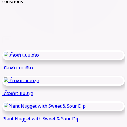
conscious
menu