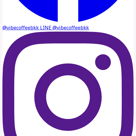
@vibecoffeebkk
LINE
@vibecoffeebkk