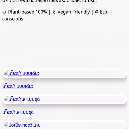
นักเก็ตจากพืช ทอดกรอบ เสิร์ฟพร้อมซอสหวานเปรี้ยว
🌿 Plant-based 100% | 🥬 Vegan Friendly | ♻️ Eco-
conscious
หน้าแรก
เกี่ยวกับเรา
เมนูอาหาร
ข่าวสารและโปรโมชั่น
บทความ
ติดต่อ
เรา
LINE
call