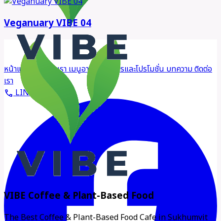
Veganuary VIBE 04
หน้าแรก
เกี่ยวกับเรา
เมนูอาหาร
ข่าวสารและโปรโมชั่น
บทความ
ติดต่อ
เรา
LINE
call
VIBE Coffee & Plant-Based Food
The Best Coffee & Plant-Based Food Cafe in Sukhumvit