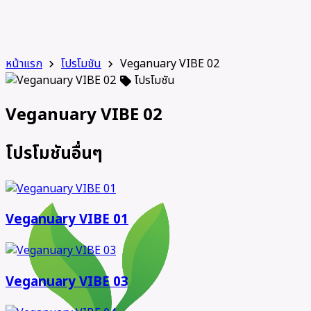
หน้าแรก
โปรโมชัน
Veganuary VIBE 02
chevron_right
chevron_right
โปรโมชัน
local_offer
Veganuary VIBE 02
โปรโมชันอื่นๆ
Veganuary VIBE 01
Veganuary VIBE 03