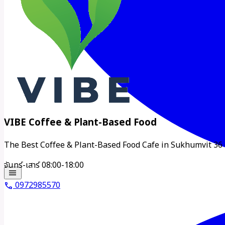
VIBE Coffee & Plant-Based Food
The Best Coffee & Plant-Based Food Cafe in Sukhumvit 36 
จันทร์-เสาร์ 08:00-18:00
menu
0972985570
call