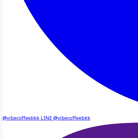
@vibecoffeebkk
LINE
@vibecoffeebkk