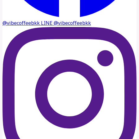
@vibecoffeebkk
LINE
@vibecoffeebkk