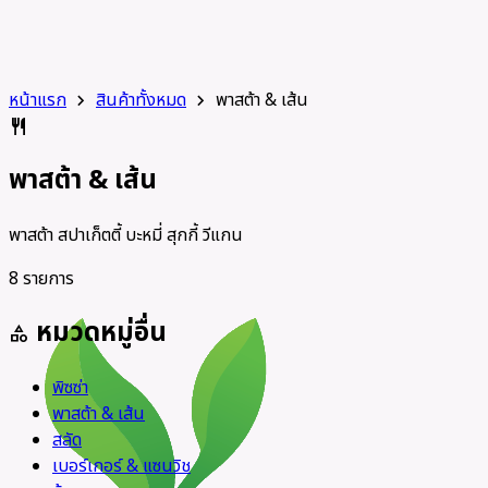
หน้าแรก
สินค้าทั้งหมด
พาสต้า & เส้น
chevron_right
chevron_right
restaurant
พาสต้า & เส้น
พาสต้า สปาเก็ตตี้ บะหมี่ สุกกี้ วีแกน
8 รายการ
หมวดหมู่อื่น
category
พิซซ่า
พาสต้า & เส้น
สลัด
เบอร์เกอร์ & แซนวิช