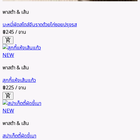
พาสต้า & เส้น
บะหมี่ผัดสไตล์จีนราดด้วยไก่ซอยปรุงรส
฿245
/ จาน
add_shopping_cart
NEW
พาสต้า & เส้น
สุกกี้แห้งเส้นแก้ว
฿225
/ จาน
add_shopping_cart
NEW
พาสต้า & เส้น
สปาเก็ตตี้ผัดขี้เมา