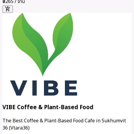
฿265
/ จาน
add_shopping_cart
VIBE Coffee & Plant-Based Food
The Best Coffee & Plant-Based Food Cafe in Sukhumvit
36 (Vtara36)