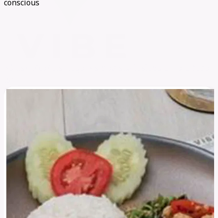
conscious
หน้าแรก
เกี่ยวกับเรา
เมนูอาหาร
ข่าวสารและโปรโมชั่น
บทความ
ติดต่อ
เรา
LINE
call