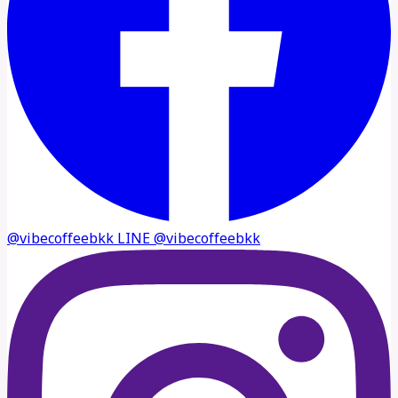
@vibecoffeebkk
LINE
@vibecoffeebkk