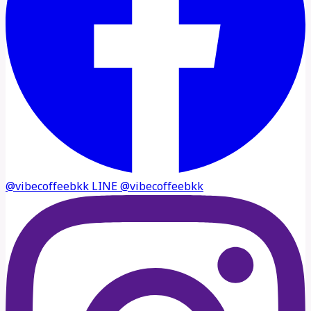
@vibecoffeebkk
LINE
@vibecoffeebkk