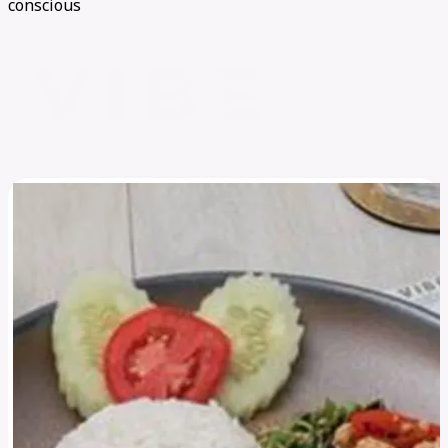
conscious
หน้าแรก
เกี่ยวกับเรา
เมนูอาหาร
ข่าวสารและโปรโมชั่น
บทความ
ติดต่อ
เรา
LINE
call