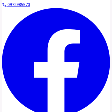
0972985570
call