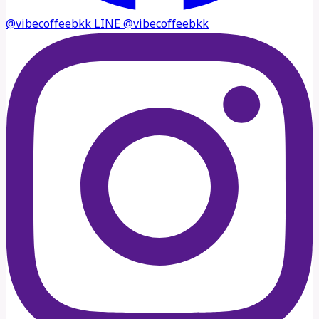
@vibecoffeebkk
LINE
@vibecoffeebkk