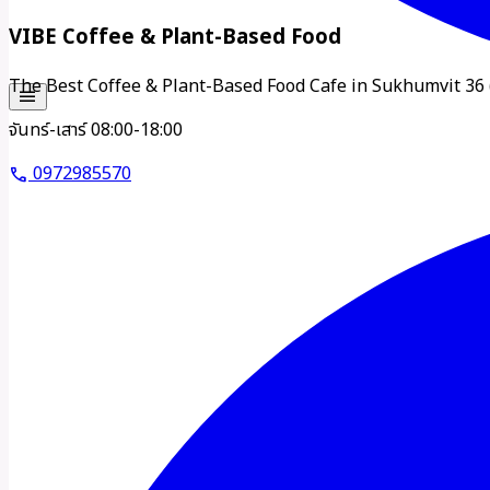
VIBE Coffee & Plant-Based Food
The Best Coffee & Plant-Based Food Cafe in Sukhumvit 36 
menu
จันทร์-เสาร์ 08:00-18:00
0972985570
call