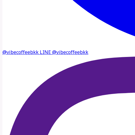
@vibecoffeebkk
LINE
@vibecoffeebkk