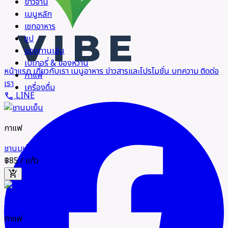
ข้าวจาน
เมนูหลัก
เซทอาหาร
ซุป
ของทานเล่น
เบเกอรี่ & ของหวาน
หน้าแรก
เกี่ยวกับเรา
เมนูอาหาร
ข่าวสารและโปรโมชั่น
บทความ
ติดต่อ
กาแฟ
เรา
เครื่องดื่ม
LINE
call
กาแฟ
ชานมเย็น
฿85
/ แก้ว
add_shopping_cart
แนะนำ
กาแฟ