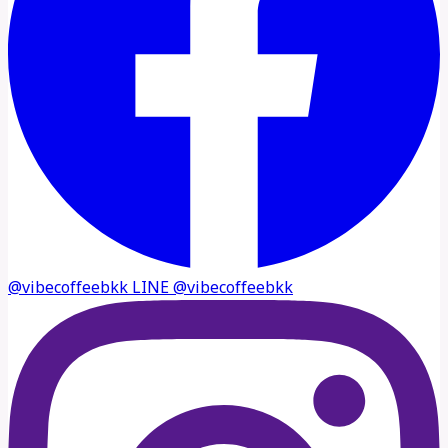
@vibecoffeebkk
LINE
@vibecoffeebkk