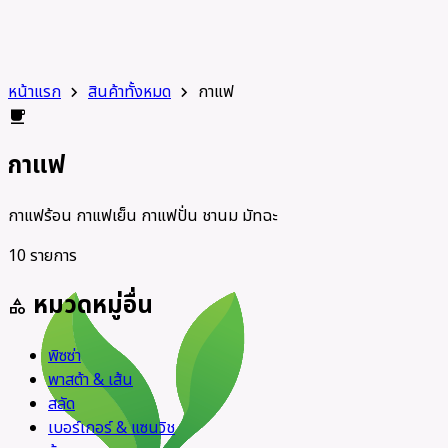
หน้าแรก
สินค้าทั้งหมด
กาแฟ
chevron_right
chevron_right
local_cafe
กาแฟ
กาแฟร้อน กาแฟเย็น กาแฟปั่น ชานม มัทฉะ
10 รายการ
หมวดหมู่อื่น
category
พิซซ่า
พาสต้า & เส้น
สลัด
เบอร์เกอร์ & แซนวิช