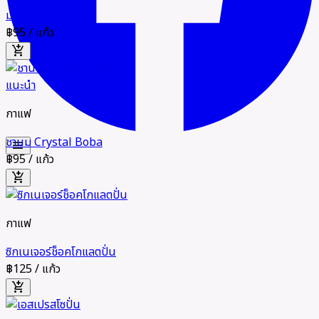
มัทฉะลาเต้ร้อน
฿95
/ แก้ว
add_shopping_cart
แนะนำ
กาแฟ
ชานม Crystal Boba
menu
฿95
/ แก้ว
add_shopping_cart
กาแฟ
ซิกเนเจอร์ช็อคโกแลตปั่น
฿125
/ แก้ว
add_shopping_cart