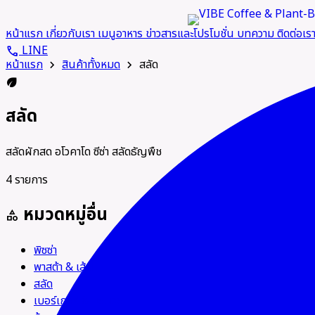
หน้าแรก
เกี่ยวกับเรา
เมนูอาหาร
ข่าวสารและโปรโมชั่น
บทความ
ติดต่อเร
LINE
call
หน้าแรก
สินค้าทั้งหมด
สลัด
chevron_right
chevron_right
eco
สลัด
สลัดผักสด อโวคาโด ซีซ่า สลัดธัญพืช
4 รายการ
หมวดหมู่อื่น
category
พิซซ่า
พาสต้า & เส้น
สลัด
เบอร์เกอร์ & แซนวิช