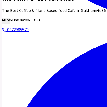
VIBE Coffee & Plant-Based Food
The Best Coffee & Plant-Based Food Cafe in Sukhumvit 36 
จันทร์-เสาร์ 08:00-18:00
menu
0972985570
call