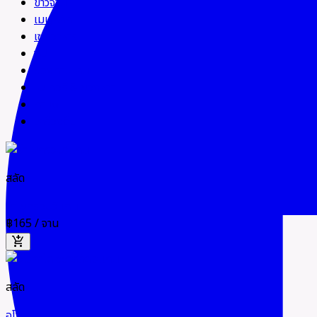
ข้าวจาน
เมนูหลัก
เซทอาหาร
ซุป
ของทานเล่น
เบเกอรี่ & ของหวาน
กาแฟ
เครื่องดื่ม
สลัด
ยำไข่กรอบวีแกน
฿165
/ จาน
add_shopping_cart
สลัด
อโวคาโด ซีซ่าสลัด วีแกน