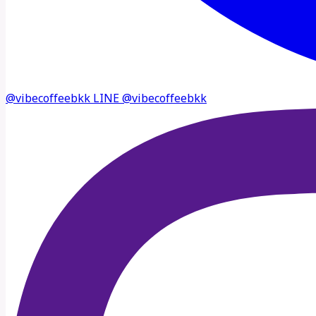
@vibecoffeebkk
LINE
@vibecoffeebkk